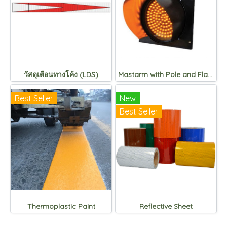
วัสดุเตือนทางโค้ง (LDS)
Mastarm with Pole and Flashing light
Best Seller
New
Best Seller
Thermoplastic Paint
Reflective Sheet