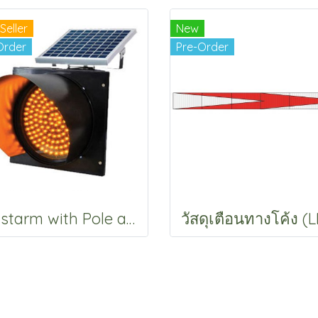
Seller
New
Order
Pre-Order
Mastarm with Pole and Flashing light