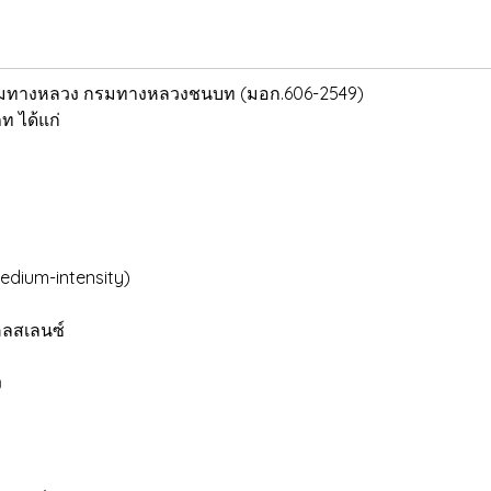
รมทางหลวง กรมทางหลวงชนบท (มอก.606-2549)
ท ได้แก่
dium-intensity)
คลสเลนซ์
ง